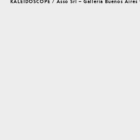
KALEIDOSCOPE / Asso Srl – Galleria Buenos Aires 