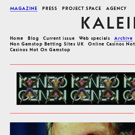
MAGAZINE
PRESS
PROJECT SPACE
AGENCY
Home
Blog
Current issue
Web specials
Archive
Non Gamstop Betting Sites UK
Online Casinos No
Casinos Not On Gamstop