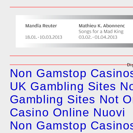
Di
Non Gamstop Casino
UK Gambling Sites N
Gambling Sites Not 
Casino Online Nuovi
Non Gamstop Casino